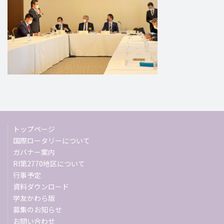
トップページ
国際ロータリーについて
ガバナー案内
RI第2770地区について
行事予定
資料ダウンロード
学友かわら版
募集のお知らせ
お問い合わせ