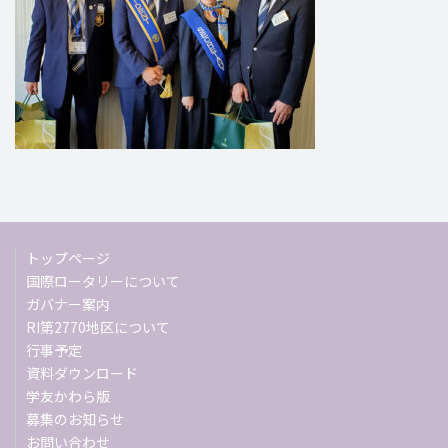
トップページ
国際ロータリーについて
ガバナー案内
RI第2770地区について
行事予定
資料ダウンロード
学友かわら版
募集のお知らせ
お問い合わせ