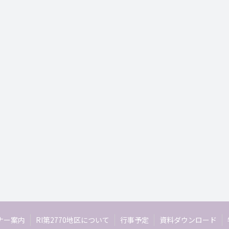
ナー案内
RI第2770地区について
行事予定
資料ダウンロード