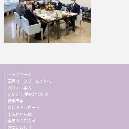
トップページ
国際ロータリーについて
ガバナー案内
RI第2770地区について
行事予定
資料ダウンロード
学友かわら版
募集のお知らせ
お問い合わせ