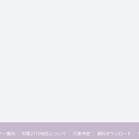
ナー案内
RI第2770地区について
行事予定
資料ダウンロード