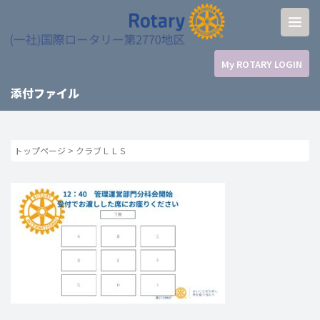
My ROTARY LOGIN
添付ファイル
トップページ
>
クラブＬＬＳ