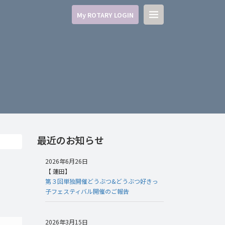
My ROTARY LOGIN
最近のお知らせ
2026年6月26日
【 蓮田】
第３回単独開催どうぶつ&どうぶつ好きっ
子フェスティバル開催のご報告
2026年3月15日