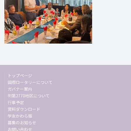
トップページ
国際ロータリーについて
ガバナー案内
RI第2770地区について
行事予定
資料ダウンロード
学友かわら版
募集のお知らせ
お問い合わせ