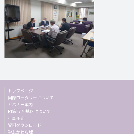
トップページ
国際ロータリーについて
ガバナー案内
RI第2770地区について
行事予定
資料ダウンロード
学友かわら版