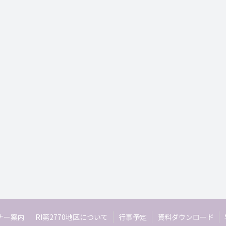
ナー案内
RI第2770地区について
行事予定
資料ダウンロード