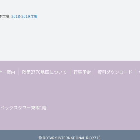
告年度:
2018-2019年度
ナー案内
RI第2770地区について
行事予定
資料ダウンロード
 エイペックスタワー東館1階
© ROTARY INTERNATIONAL RID2770.