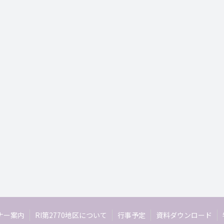
ナー案内
RI第2770地区について
行事予定
資料ダウンロード