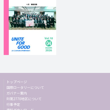
トップページ
国際ロータリーについて
ガバナー案内
RI第2770地区について
行事予定
資料ダウンロード