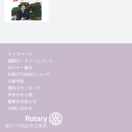
トップページ
国際ロータリーについて
ガバナー案内
RI第2770地区について
行事予定
資料ダウンロード
学友かわら版
募集のお知らせ
お問い合わせ