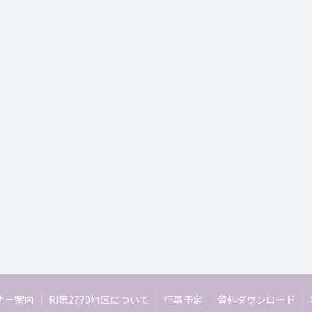
ナー案内
RI第2770地区について
行事予定
資料ダウンロード