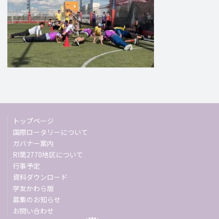
トップページ
国際ロータリーについて
ガバナー案内
RI第2770地区について
行事予定
資料ダウンロード
学友かわら版
募集のお知らせ
お問い合わせ