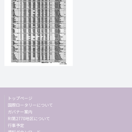
トップページ
国際ロータリーについて
ガバナー案内
RI第2770地区について
行事予定
資料ダウンロード