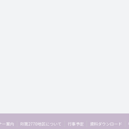
ナー案内
RI第2770地区について
行事予定
資料ダウンロード