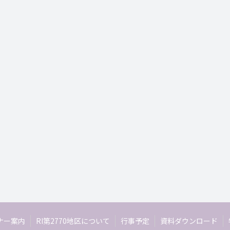
ナー案内
RI第2770地区について
行事予定
資料ダウンロード